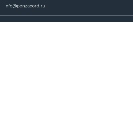
info@penzacord.ru
Производители
Каталог продукции
Разделы сайта
Клиентам
Вход в кабинет
Регистрация
Мои заказы
СДЕЛАНО
В EVERNET