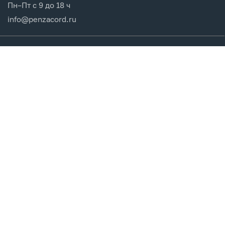
Пн–Пт с 9 до 18 ч
info@penzacord.ru
Производители
Каталог продукции
Разделы сайта
Клиентам
Вход в кабинет
Регистрация
Мои заказы
СДЕЛАНО