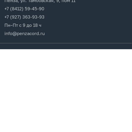
Пенза, ул. Тамбовская, 9, пом 11
+7 (8412) 59-45-90
+7 (927) 363-93-93
Пн–Пт с 9 до 18 ч
info@penzacord.ru
Производители
Каталог продукции
Разделы сайта
Клиентам
Вход в кабинет
Регистрация
Мои заказы