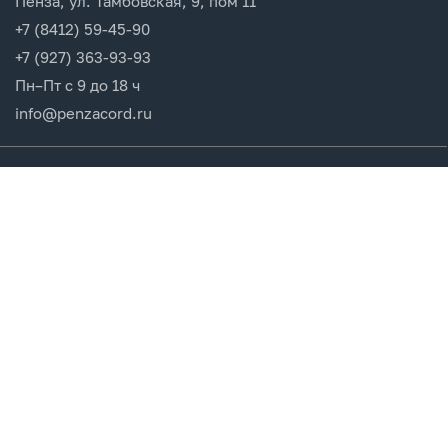
Пенза, ул. Тамбовская, 9, пом 11
+7 (8412) 59-45-90
+7 (927) 363-93-93
Пн–Пт с 9 до 18 ч
info@penzacord.ru
Производители
Каталог продукции
Разделы сайта
Клиентам
Вход в кабинет
Регистрация
Мои заказы